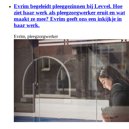
Evrim begeleidt pleeggezinnen bij Levvel. Hoe
ziet haar werk als pleegzorgwerker eruit en wat
maakt ze mee? Evrim geeft ons een inkijkje in
haar werk.
Evrim, pleegzorgwerker