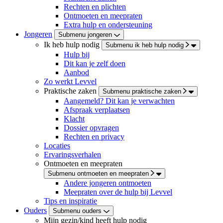
Rechten en plichten
Ontmoeten en meepraten
Extra hulp en ondersteuning
Jongeren
Submenu jongeren
Ik heb hulp nodig
Submenu ik heb hulp nodig
Hulp bij
Dit kan je zelf doen
Aanbod
Zo werkt Levvel
Praktische zaken
Submenu praktische zaken
Aangemeld? Dit kan je verwachten
Afspraak verplaatsen
Klacht
Dossier opvragen
Rechten en privacy
Locaties
Ervaringsverhalen
Ontmoeten en meepraten
Submenu ontmoeten en meepraten
Andere jongeren ontmoeten
Meepraten over de hulp bij Levvel
Tips en inspiratie
Ouders
Submenu ouders
Mijn gezin/kind heeft hulp nodig