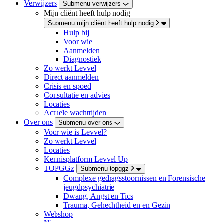
Verwijzers
Submenu verwijzers
Mijn cliënt heeft hulp nodig
Submenu mijn cliënt heeft hulp nodig
Hulp bij
Voor wie
Aanmelden
Diagnostiek
Zo werkt Levvel
Direct aanmelden
Crisis en spoed
Consultatie en advies
Locaties
Actuele wachttijden
Over ons
Submenu over ons
Voor wie is Levvel?
Zo werkt Levvel
Locaties
Kennisplatform Levvel Up
TOPGGz
Submenu topggz
Complexe gedragsstoornissen en Forensische
jeugdpsychiatrie
Dwang, Angst en Tics
Trauma, Gehechtheid en en Gezin
Webshop