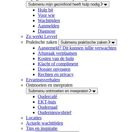
Submenu mijn gezin/kind heeft hulp nodig
Hulp bij
Voor wie
Wachttijden
Aanmelden
Diagnose
Zo werkt Levvel
Praktische zaken
Submenu praktische zaken
Aangemeld? Dit kunnen jullie verwachten
Afspraak verplaatsen
Kosten van de hulp
Klacht of compliment
Dossier opvragen
Rechten en privacy
Ervaringsverhalen
Ontmoeten en meepraten
Submenu ontmoeten en meepraten
Oudercafé
EKT-huis
Ouderraad
Oudernieuwsbrief
Locaties
Actuele wachttijden
Tips en inspiratie