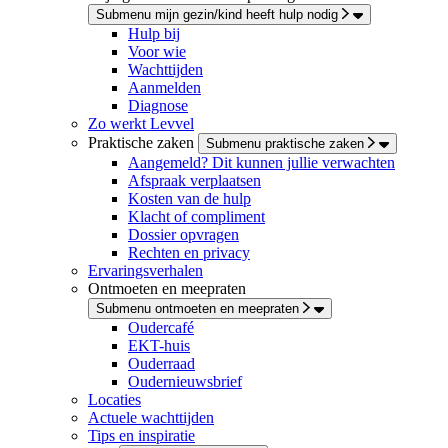
Submenu mijn gezin/kind heeft hulp nodig
Hulp bij
Voor wie
Wachttijden
Aanmelden
Diagnose
Zo werkt Levvel
Praktische zaken
Submenu praktische zaken
Aangemeld? Dit kunnen jullie verwachten
Afspraak verplaatsen
Kosten van de hulp
Klacht of compliment
Dossier opvragen
Rechten en privacy
Ervaringsverhalen
Ontmoeten en meepraten
Submenu ontmoeten en meepraten
Oudercafé
EKT-huis
Ouderraad
Oudernieuwsbrief
Locaties
Actuele wachttijden
Tips en inspiratie