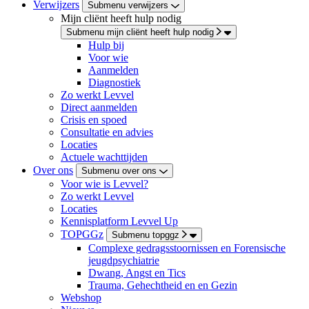
Verwijzers
Submenu verwijzers
Mijn cliënt heeft hulp nodig
Submenu mijn cliënt heeft hulp nodig
Hulp bij
Voor wie
Aanmelden
Diagnostiek
Zo werkt Levvel
Direct aanmelden
Crisis en spoed
Consultatie en advies
Locaties
Actuele wachttijden
Over ons
Submenu over ons
Voor wie is Levvel?
Zo werkt Levvel
Locaties
Kennisplatform Levvel Up
TOPGGz
Submenu topggz
Complexe gedragsstoornissen en Forensische
jeugdpsychiatrie
Dwang, Angst en Tics
Trauma, Gehechtheid en en Gezin
Webshop