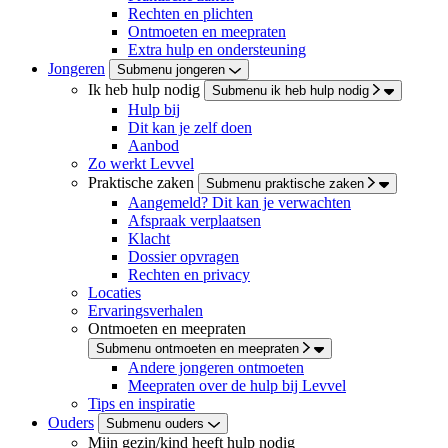
Rechten en plichten
Ontmoeten en meepraten
Extra hulp en ondersteuning
Jongeren
Submenu jongeren
Ik heb hulp nodig
Submenu ik heb hulp nodig
Hulp bij
Dit kan je zelf doen
Aanbod
Zo werkt Levvel
Praktische zaken
Submenu praktische zaken
Aangemeld? Dit kan je verwachten
Afspraak verplaatsen
Klacht
Dossier opvragen
Rechten en privacy
Locaties
Ervaringsverhalen
Ontmoeten en meepraten
Submenu ontmoeten en meepraten
Andere jongeren ontmoeten
Meepraten over de hulp bij Levvel
Tips en inspiratie
Ouders
Submenu ouders
Mijn gezin/kind heeft hulp nodig