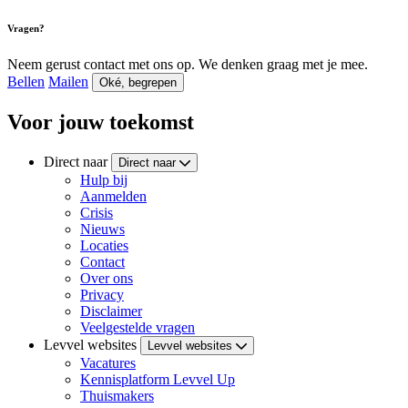
Vragen?
Neem gerust contact met ons op. We denken graag met je mee.
Bellen
Mailen
Oké, begrepen
Voor jouw toekomst
Direct naar
Direct naar
Hulp bij
Aanmelden
Crisis
Nieuws
Locaties
Contact
Over ons
Privacy
Disclaimer
Veelgestelde vragen
Levvel websites
Levvel websites
Vacatures
Kennisplatform Levvel Up
Thuismakers