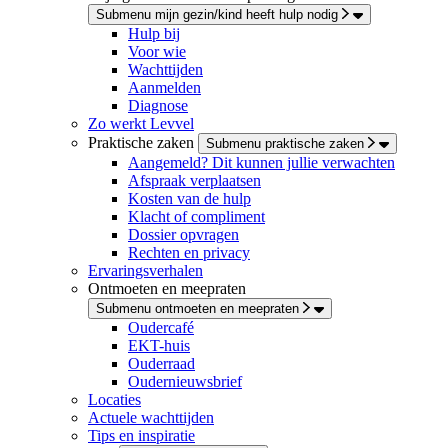
Submenu mijn gezin/kind heeft hulp nodig
Hulp bij
Voor wie
Wachttijden
Aanmelden
Diagnose
Zo werkt Levvel
Praktische zaken
Submenu praktische zaken
Aangemeld? Dit kunnen jullie verwachten
Afspraak verplaatsen
Kosten van de hulp
Klacht of compliment
Dossier opvragen
Rechten en privacy
Ervaringsverhalen
Ontmoeten en meepraten
Submenu ontmoeten en meepraten
Oudercafé
EKT-huis
Ouderraad
Oudernieuwsbrief
Locaties
Actuele wachttijden
Tips en inspiratie