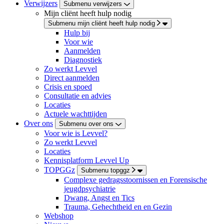
Verwijzers
Submenu verwijzers
Mijn cliënt heeft hulp nodig
Submenu mijn cliënt heeft hulp nodig
Hulp bij
Voor wie
Aanmelden
Diagnostiek
Zo werkt Levvel
Direct aanmelden
Crisis en spoed
Consultatie en advies
Locaties
Actuele wachttijden
Over ons
Submenu over ons
Voor wie is Levvel?
Zo werkt Levvel
Locaties
Kennisplatform Levvel Up
TOPGGz
Submenu topggz
Complexe gedragsstoornissen en Forensische
jeugdpsychiatrie
Dwang, Angst en Tics
Trauma, Gehechtheid en en Gezin
Webshop