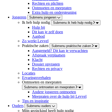
Rechten en plichten
Ontmoeten en meepraten
Extra hulp en ondersteuning
Jongeren
Submenu jongeren
Ik heb hulp nodig
Submenu ik heb hulp nodig
Hulp bij
Dit kan je zelf doen
Aanbod
Zo werkt Levvel
Praktische zaken
Submenu praktische zaken
Aangemeld? Dit kan je verwachten
Afspraak verplaatsen
Klacht
Dossier opvragen
Rechten en privacy
Locaties
Ervaringsverhalen
Ontmoeten en meepraten
Submenu ontmoeten en meepraten
Andere jongeren ontmoeten
Meepraten over de hulp bij Levvel
Tips en inspiratie
Ouders
Submenu ouders
Mijn gezin/kind heeft hulp nodig