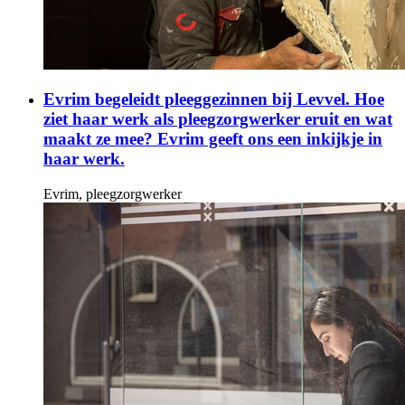
Evrim begeleidt pleeggezinnen bij Levvel. Hoe
ziet haar werk als pleegzorgwerker eruit en wat
maakt ze mee? Evrim geeft ons een inkijkje in
haar werk.
Evrim, pleegzorgwerker