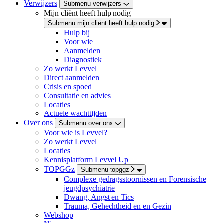
Verwijzers
Submenu verwijzers
Mijn cliënt heeft hulp nodig
Submenu mijn cliënt heeft hulp nodig
Hulp bij
Voor wie
Aanmelden
Diagnostiek
Zo werkt Levvel
Direct aanmelden
Crisis en spoed
Consultatie en advies
Locaties
Actuele wachttijden
Over ons
Submenu over ons
Voor wie is Levvel?
Zo werkt Levvel
Locaties
Kennisplatform Levvel Up
TOPGGz
Submenu topggz
Complexe gedragsstoornissen en Forensische
jeugdpsychiatrie
Dwang, Angst en Tics
Trauma, Gehechtheid en en Gezin
Webshop