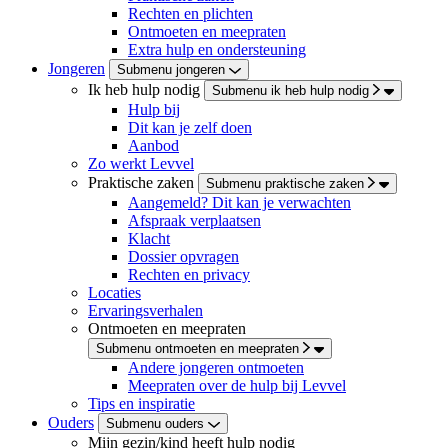
Rechten en plichten
Ontmoeten en meepraten
Extra hulp en ondersteuning
Jongeren
Submenu jongeren
Ik heb hulp nodig
Submenu ik heb hulp nodig
Hulp bij
Dit kan je zelf doen
Aanbod
Zo werkt Levvel
Praktische zaken
Submenu praktische zaken
Aangemeld? Dit kan je verwachten
Afspraak verplaatsen
Klacht
Dossier opvragen
Rechten en privacy
Locaties
Ervaringsverhalen
Ontmoeten en meepraten
Submenu ontmoeten en meepraten
Andere jongeren ontmoeten
Meepraten over de hulp bij Levvel
Tips en inspiratie
Ouders
Submenu ouders
Mijn gezin/kind heeft hulp nodig