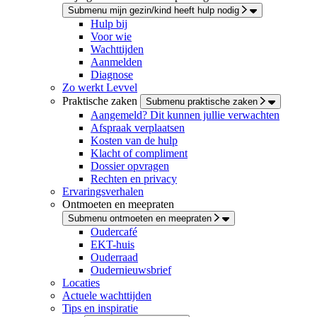
Submenu mijn gezin/kind heeft hulp nodig
Hulp bij
Voor wie
Wachttijden
Aanmelden
Diagnose
Zo werkt Levvel
Praktische zaken
Submenu praktische zaken
Aangemeld? Dit kunnen jullie verwachten
Afspraak verplaatsen
Kosten van de hulp
Klacht of compliment
Dossier opvragen
Rechten en privacy
Ervaringsverhalen
Ontmoeten en meepraten
Submenu ontmoeten en meepraten
Oudercafé
EKT-huis
Ouderraad
Oudernieuwsbrief
Locaties
Actuele wachttijden
Tips en inspiratie