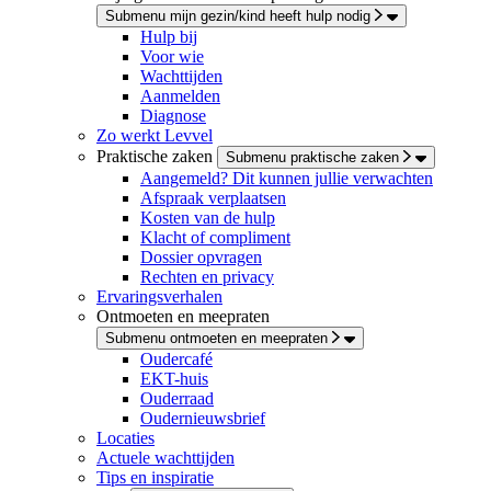
Submenu mijn gezin/kind heeft hulp nodig
Hulp bij
Voor wie
Wachttijden
Aanmelden
Diagnose
Zo werkt Levvel
Praktische zaken
Submenu praktische zaken
Aangemeld? Dit kunnen jullie verwachten
Afspraak verplaatsen
Kosten van de hulp
Klacht of compliment
Dossier opvragen
Rechten en privacy
Ervaringsverhalen
Ontmoeten en meepraten
Submenu ontmoeten en meepraten
Oudercafé
EKT-huis
Ouderraad
Oudernieuwsbrief
Locaties
Actuele wachttijden
Tips en inspiratie