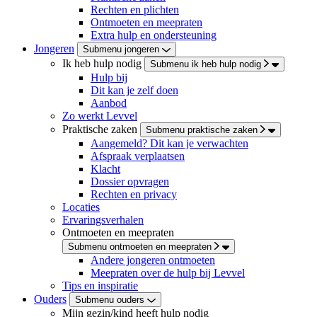
Rechten en plichten
Ontmoeten en meepraten
Extra hulp en ondersteuning
Jongeren
Submenu jongeren
Ik heb hulp nodig
Submenu ik heb hulp nodig
Hulp bij
Dit kan je zelf doen
Aanbod
Zo werkt Levvel
Praktische zaken
Submenu praktische zaken
Aangemeld? Dit kan je verwachten
Afspraak verplaatsen
Klacht
Dossier opvragen
Rechten en privacy
Locaties
Ervaringsverhalen
Ontmoeten en meepraten
Submenu ontmoeten en meepraten
Andere jongeren ontmoeten
Meepraten over de hulp bij Levvel
Tips en inspiratie
Ouders
Submenu ouders
Mijn gezin/kind heeft hulp nodig