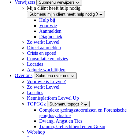
Verwijzers
Submenu verwijzers
Mijn cliënt heeft hulp nodig
Submenu mijn cliënt heeft hulp nodig
Hulp bij
Voor wie
Aanmelden
Diagnostiek
Zo werkt Levvel
Direct aanmelden
Crisis en spoed
Consultatie en advies
Locaties
Actuele wachttijden
Over ons
Submenu over ons
Voor wie is Levvel?
Zo werkt Levvel
Locaties
Kennisplatform Levvel Up
TOPGGz
Submenu topggz
Complexe gedragsstoornissen en Forensische
jeugdpsychiatrie
Dwang, Angst en Tics
Trauma, Gehechtheid en en Gezin
Webshop