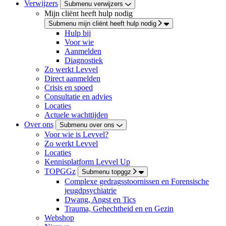
Verwijzers
Submenu verwijzers
Mijn cliënt heeft hulp nodig
Submenu mijn cliënt heeft hulp nodig
Hulp bij
Voor wie
Aanmelden
Diagnostiek
Zo werkt Levvel
Direct aanmelden
Crisis en spoed
Consultatie en advies
Locaties
Actuele wachttijden
Over ons
Submenu over ons
Voor wie is Levvel?
Zo werkt Levvel
Locaties
Kennisplatform Levvel Up
TOPGGz
Submenu topggz
Complexe gedragsstoornissen en Forensische
jeugdpsychiatrie
Dwang, Angst en Tics
Trauma, Gehechtheid en en Gezin
Webshop