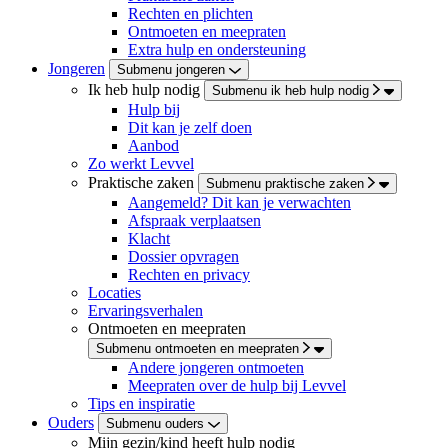
Rechten en plichten
Ontmoeten en meepraten
Extra hulp en ondersteuning
Jongeren
Submenu jongeren
Ik heb hulp nodig
Submenu ik heb hulp nodig
Hulp bij
Dit kan je zelf doen
Aanbod
Zo werkt Levvel
Praktische zaken
Submenu praktische zaken
Aangemeld? Dit kan je verwachten
Afspraak verplaatsen
Klacht
Dossier opvragen
Rechten en privacy
Locaties
Ervaringsverhalen
Ontmoeten en meepraten
Submenu ontmoeten en meepraten
Andere jongeren ontmoeten
Meepraten over de hulp bij Levvel
Tips en inspiratie
Ouders
Submenu ouders
Mijn gezin/kind heeft hulp nodig