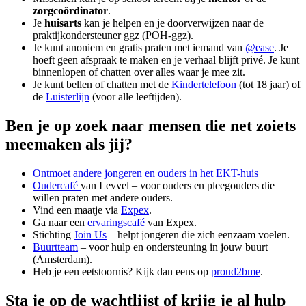
zorgcoördinator
.
Je
huisarts
kan je helpen en je doorverwijzen naar de
praktijkondersteuner ggz (POH-ggz).
Je kunt anoniem en gratis praten met iemand van
@ease
. Je
hoeft geen afspraak te maken en je verhaal blijft privé. Je kunt
binnenlopen of chatten over alles waar je mee zit.
Je kunt bellen of chatten met de
Kindertelefoon
(tot 18 jaar) of
de
Luisterlijn
(voor alle leeftijden).
Ben je op zoek naar mensen die net zoiets
meemaken als jij?
Ontmoet andere jongeren en ouders in het EKT-huis
Oudercafé
van Levvel – voor ouders en pleegouders die
willen praten met andere ouders.
Vind een maatje via
Expex
.
Ga naar een
ervaringscafé
van Expex.
Stichting
Join Us
– helpt jongeren die zich eenzaam voelen.
Buurtteam
– voor hulp en ondersteuning in jouw buurt
(Amsterdam).
Heb je een eetstoornis? Kijk dan eens op
proud2bme
.
Sta je op de wachtlijst of krijg je al hulp