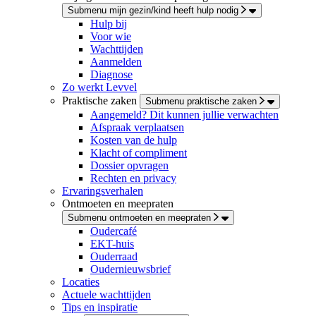
Submenu mijn gezin/kind heeft hulp nodig
Hulp bij
Voor wie
Wachttijden
Aanmelden
Diagnose
Zo werkt Levvel
Praktische zaken
Submenu praktische zaken
Aangemeld? Dit kunnen jullie verwachten
Afspraak verplaatsen
Kosten van de hulp
Klacht of compliment
Dossier opvragen
Rechten en privacy
Ervaringsverhalen
Ontmoeten en meepraten
Submenu ontmoeten en meepraten
Oudercafé
EKT-huis
Ouderraad
Oudernieuwsbrief
Locaties
Actuele wachttijden
Tips en inspiratie