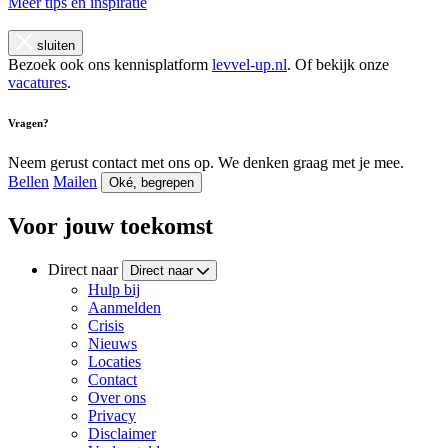
Meer tips en inspiratie
sluiten
Bezoek ook ons kennisplatform
levvel-up.nl
. Of bekijk onze
vacatures
.
Vragen?
Neem gerust contact met ons op. We denken graag met je mee.
Bellen
Mailen
Oké, begrepen
Voor jouw toekomst
Direct naar
Direct naar
Hulp bij
Aanmelden
Crisis
Nieuws
Locaties
Contact
Over ons
Privacy
Disclaimer