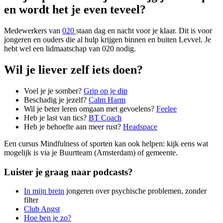
en wordt het je even teveel?
Medewerkers van
020
staan dag en nacht voor je klaar. Dit is voor
jongeren en ouders die al hulp krijgen binnen en buiten Levvel. Je
hebt wel een lidmaatschap van 020 nodig.
Wil je liever zelf iets doen?
Voel je je somber?
Grip op je dip
Beschadig je jezelf?
Calm Harm
Wil je beter leren omgaan met gevoelens?
Feelee
Heb je last van tics?
BT Coach
Heb je behoefte aan meer rust?
Headspace
Een cursus Mindfulness of sporten kan ook helpen: kijk eens wat
mogelijk is via je Buurtteam (Amsterdam) of gemeente.
Luister je graag naar podcasts?
In mijn brein
jongeren over psychische problemen, zonder
filter
Club Angst
Hoe ben je zo?