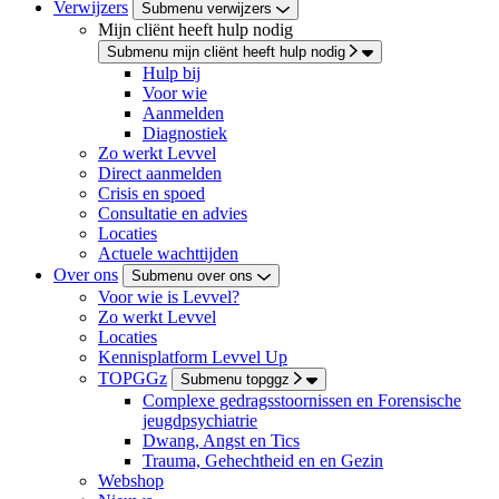
Verwijzers
Submenu verwijzers
Mijn cliënt heeft hulp nodig
Submenu mijn cliënt heeft hulp nodig
Hulp bij
Voor wie
Aanmelden
Diagnostiek
Zo werkt Levvel
Direct aanmelden
Crisis en spoed
Consultatie en advies
Locaties
Actuele wachttijden
Over ons
Submenu over ons
Voor wie is Levvel?
Zo werkt Levvel
Locaties
Kennisplatform Levvel Up
TOPGGz
Submenu topggz
Complexe gedragsstoornissen en Forensische
jeugdpsychiatrie
Dwang, Angst en Tics
Trauma, Gehechtheid en en Gezin
Webshop