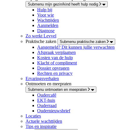
Submenu mijn gezin/kind heeft hulp nodig
Hulp bij
Voor wie
Wachttijden
Aanmelden
Diagnose
Zo werkt Levvel
Praktische zaken
Submenu praktische zaken
Aangemeld? Dit kunnen jullie verwachten
Afspraak verplaatsen
Kosten van de hulp
Klacht of compliment
Dossier opvragen
Rechten en privacy
Ervaringsverhalen
Ontmoeten en meepraten
Submenu ontmoeten en meepraten
Oudercafé
EKT-huis
Ouderraad
Oudernieuwsbrief
Locaties
Actuele wachttijden
Tips en inspiratie