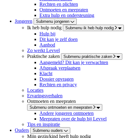
Rechten en plichten
Ontmoeten en meepraten
Extra hulp en ondersteuning
Jongeren
Submenu jongeren
Ik heb hulp nodig
Submenu ik heb hulp nodig
Hulp bij
Dit kan je zelf doen
Aanbod
Zo werkt Levvel
Praktische zaken
Submenu praktische zaken
Aangemeld? Dit kan je verwachten
Afspraak verplaatsen
Klacht
Dossier opvragen
Rechten en privacy
Locaties
Ervaringsverhalen
Ontmoeten en meepraten
Submenu ontmoeten en meepraten
Andere jongeren ontmoeten
Meepraten over de hulp bij Levvel
Tips en inspiratie
Ouders
Submenu ouders
Mijn gezin/kind heeft hulp nodig