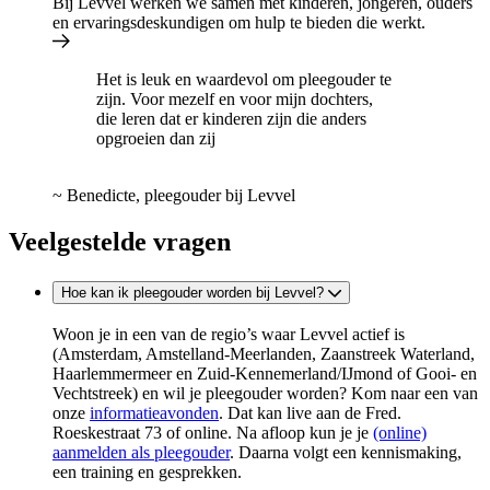
Bij Levvel werken we samen met kinderen, jongeren, ouders
en ervaringsdeskundigen om hulp te bieden die werkt.
Het is leuk en waardevol om pleegouder te
zijn. Voor mezelf en voor mijn dochters,
die leren dat er kinderen zijn die anders
opgroeien dan zij
~
Benedicte, pleegouder bij Levvel
Veelgestelde vragen
Hoe kan ik pleegouder worden bij Levvel?
Woon je in een van de regio’s waar Levvel actief is
(Amsterdam, Amstelland-Meerlanden, Zaanstreek Waterland,
Haarlemmermeer en Zuid-Kennemerland/IJmond of Gooi- en
Vechtstreek) en wil je pleegouder worden? Kom naar een van
onze
informatieavonden
. Dat kan live aan de Fred.
Roeskestraat 73 of online. Na afloop kun je je
(online)
aanmelden als pleegouder
. Daarna volgt een kennismaking,
een training en gesprekken.