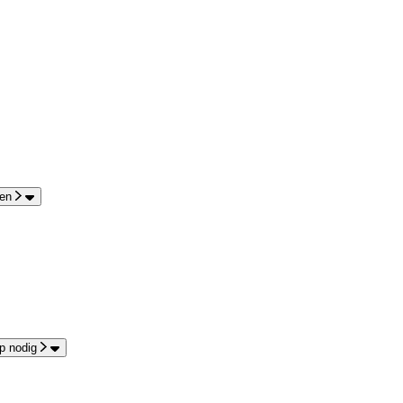
en
p nodig