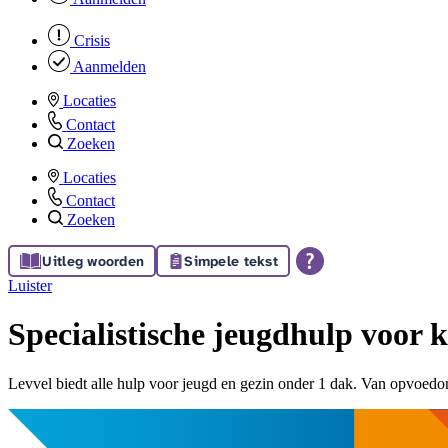
Crisis
Aanmelden
Locaties
Contact
Zoeken
Locaties
Contact
Zoeken
Uitleg woorden
Simpele tekst
Luister
Specialistische jeugdhulp voor 
Levvel biedt alle hulp ​voor jeugd en gezin ​onder 1 dak​. Van opvoedon