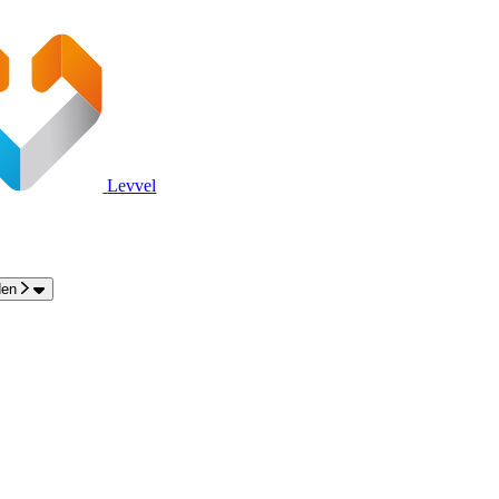
Levvel
den