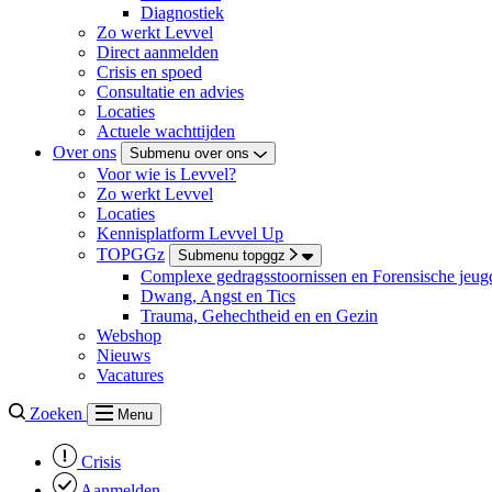
Diagnostiek
Zo werkt Levvel
Direct aanmelden
Crisis en spoed
Consultatie en advies
Locaties
Actuele wachttijden
Over ons
Submenu over ons
Voor wie is Levvel?
Zo werkt Levvel
Locaties
Kennisplatform Levvel Up
TOPGGz
Submenu topggz
Complexe gedragsstoornissen en Forensische jeugd
Dwang, Angst en Tics
Trauma, Gehechtheid en en Gezin
Webshop
Nieuws
Vacatures
Zoeken
Menu
Crisis
Aanmelden