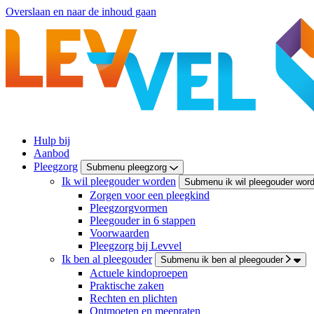
Overslaan en naar de inhoud gaan
Hulp bij
Aanbod
Pleegzorg
Submenu pleegzorg
Ik wil pleegouder worden
Submenu ik wil pleegouder wor
Zorgen voor een pleegkind
Pleegzorgvormen
Pleegouder in 6 stappen
Voorwaarden
Pleegzorg bij Levvel
Ik ben al pleegouder
Submenu ik ben al pleegouder
Actuele kindoproepen
Praktische zaken
Rechten en plichten
Ontmoeten en meepraten