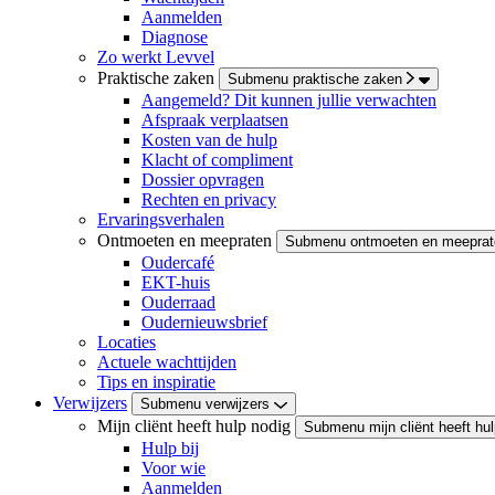
Aanmelden
Diagnose
Zo werkt Levvel
Praktische zaken
Submenu praktische zaken
Aangemeld? Dit kunnen jullie verwachten
Afspraak verplaatsen
Kosten van de hulp
Klacht of compliment
Dossier opvragen
Rechten en privacy
Ervaringsverhalen
Ontmoeten en meepraten
Submenu ontmoeten en meeprat
Oudercafé
EKT-huis
Ouderraad
Oudernieuwsbrief
Locaties
Actuele wachttijden
Tips en inspiratie
Verwijzers
Submenu verwijzers
Mijn cliënt heeft hulp nodig
Submenu mijn cliënt heeft hul
Hulp bij
Voor wie
Aanmelden