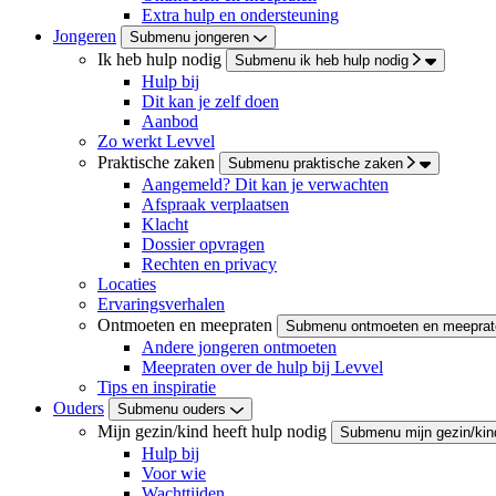
Extra hulp en ondersteuning
Jongeren
Submenu jongeren
Ik heb hulp nodig
Submenu ik heb hulp nodig
Hulp bij
Dit kan je zelf doen
Aanbod
Zo werkt Levvel
Praktische zaken
Submenu praktische zaken
Aangemeld? Dit kan je verwachten
Afspraak verplaatsen
Klacht
Dossier opvragen
Rechten en privacy
Locaties
Ervaringsverhalen
Ontmoeten en meepraten
Submenu ontmoeten en meeprat
Andere jongeren ontmoeten
Meepraten over de hulp bij Levvel
Tips en inspiratie
Ouders
Submenu ouders
Mijn gezin/kind heeft hulp nodig
Submenu mijn gezin/kind
Hulp bij
Voor wie
Wachttijden