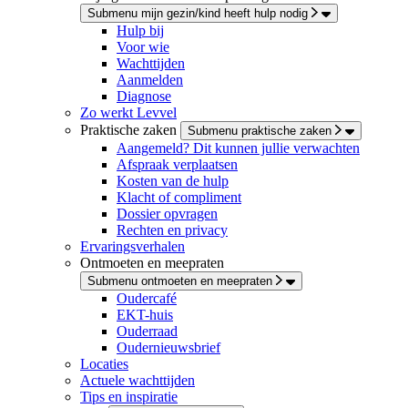
Submenu mijn gezin/kind heeft hulp nodig
Hulp bij
Voor wie
Wachttijden
Aanmelden
Diagnose
Zo werkt Levvel
Praktische zaken
Submenu praktische zaken
Aangemeld? Dit kunnen jullie verwachten
Afspraak verplaatsen
Kosten van de hulp
Klacht of compliment
Dossier opvragen
Rechten en privacy
Ervaringsverhalen
Ontmoeten en meepraten
Submenu ontmoeten en meepraten
Oudercafé
EKT-huis
Ouderraad
Oudernieuwsbrief
Locaties
Actuele wachttijden
Tips en inspiratie