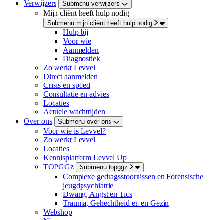
Verwijzers
Submenu verwijzers
Mijn cliënt heeft hulp nodig
Submenu mijn cliënt heeft hulp nodig
Hulp bij
Voor wie
Aanmelden
Diagnostiek
Zo werkt Levvel
Direct aanmelden
Crisis en spoed
Consultatie en advies
Locaties
Actuele wachttijden
Over ons
Submenu over ons
Voor wie is Levvel?
Zo werkt Levvel
Locaties
Kennisplatform Levvel Up
TOPGGz
Submenu topggz
Complexe gedragsstoornissen en Forensische
jeugdpsychiatrie
Dwang, Angst en Tics
Trauma, Gehechtheid en en Gezin
Webshop