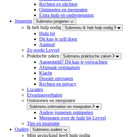
Rechten en plichten
Ontmoeten en meepraten
Extra hulp en ondersteuning
Jongeren
Submenu jongeren
Ik heb hulp nodig
Submenu ik heb hulp nodig
Hulp bij
Dit kan je zelf doen
Aanbod
Zo werkt Levvel
Praktische zaken
Submenu praktische zaken
Aangemeld? Dit kan je verwachten
Afspraak verplaatsen
Klacht
Dossier opvragen
Rechten en privacy
Locaties
Ervaringsverhalen
Ontmoeten en meepraten
Submenu ontmoeten en meepraten
Andere jongeren ontmoeten
Meepraten over de hulp bij Levvel
Tips en inspiratie
Ouders
Submenu ouders
Mijn gezin/kind heeft hulp nodig