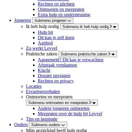
Rechten en plichten
Ontmoeten en meepraten
Extra hulp en ondersteuning
Jongeren
Submenu jongeren
Ik heb hulp nodig
Submenu ik heb hulp nodig
Hulp bij
Dit kan je zelf doen
Aanbod
Zo werkt Levvel
Praktische zaken
Submenu praktische zaken
Aangemeld? Dit kan je verwachten
Afspraak verplaatsen
Klacht
Dossier opvragen
Rechten en privacy
Locaties
Ervaringsverhalen
Ontmoeten en meepraten
Submenu ontmoeten en meepraten
Andere jongeren ontmoeten
Meepraten over de hulp bij Levvel
Tips en inspiratie
Ouders
Submenu ouders
Mijn gezin/kind heeft hulp nodig