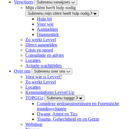
Verwijzers
Submenu verwijzers
Mijn cliënt heeft hulp nodig
Submenu mijn cliënt heeft hulp nodig
Hulp bij
Voor wie
Aanmelden
Diagnostiek
Zo werkt Levvel
Direct aanmelden
Crisis en spoed
Consultatie en advies
Locaties
Actuele wachttijden
Over ons
Submenu over ons
Voor wie is Levvel?
Zo werkt Levvel
Locaties
Kennisplatform Levvel Up
TOPGGz
Submenu topggz
Complexe gedragsstoornissen en Forensische
jeugdpsychiatrie
Dwang, Angst en Tics
Trauma, Gehechtheid en en Gezin
Webshop