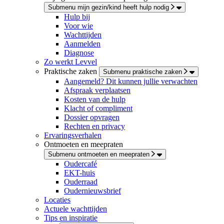
Submenu mijn gezin/kind heeft hulp nodig
Hulp bij
Voor wie
Wachttijden
Aanmelden
Diagnose
Zo werkt Levvel
Praktische zaken
Submenu praktische zaken
Aangemeld? Dit kunnen jullie verwachten
Afspraak verplaatsen
Kosten van de hulp
Klacht of compliment
Dossier opvragen
Rechten en privacy
Ervaringsverhalen
Ontmoeten en meepraten
Submenu ontmoeten en meepraten
Oudercafé
EKT-huis
Ouderraad
Oudernieuwsbrief
Locaties
Actuele wachttijden
Tips en inspiratie