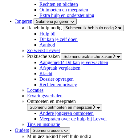
Rechten en plichten
Ontmoeten en meepraten
Extra hulp en ondersteuning
Jongeren
Submenu jongeren
Ik heb hulp nodig
Submenu ik heb hulp nodig
Hulp bij
Dit kan je zelf doen
Aanbod
Zo werkt Levvel
Praktische zaken
Submenu praktische zaken
Aangemeld? Dit kan je verwachten
Afspraak verplaatsen
Klacht
Dossier opvragen
Rechten en privacy
Locaties
Ervaringsverhalen
Ontmoeten en meepraten
Submenu ontmoeten en meepraten
Andere jongeren ontmoeten
Meepraten over de hulp bij Levvel
Tips en inspiratie
Ouders
Submenu ouders
Mijn gezin/kind heeft hulp nodig