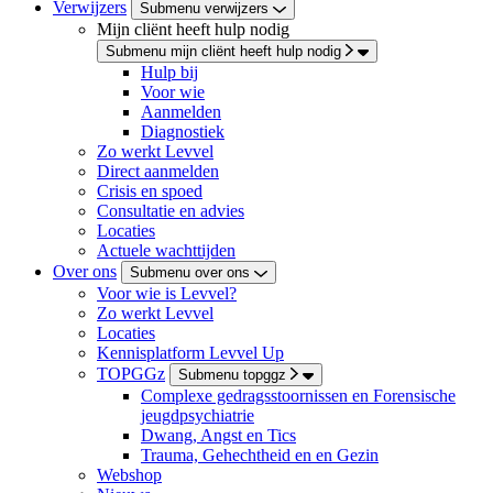
Verwijzers
Submenu verwijzers
Mijn cliënt heeft hulp nodig
Submenu mijn cliënt heeft hulp nodig
Hulp bij
Voor wie
Aanmelden
Diagnostiek
Zo werkt Levvel
Direct aanmelden
Crisis en spoed
Consultatie en advies
Locaties
Actuele wachttijden
Over ons
Submenu over ons
Voor wie is Levvel?
Zo werkt Levvel
Locaties
Kennisplatform Levvel Up
TOPGGz
Submenu topggz
Complexe gedragsstoornissen en Forensische
jeugdpsychiatrie
Dwang, Angst en Tics
Trauma, Gehechtheid en en Gezin
Webshop