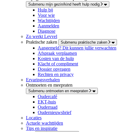
Submenu mijn gezin/kind heeft hulp nodig
Hulp bij
Voor wie
Wachttijden
Aanmelden
Diagnose
Zo werkt Levvel
Praktische zaken
Submenu praktische zaken
Aangemeld? Dit kunnen jullie verwachten
Afspraak verplaatsen
Kosten van de hulp
Klacht of compliment
Dossier opvragen
Rechten en privacy
Ervaringsverhalen
Ontmoeten en meepraten
Submenu ontmoeten en meepraten
Oudercafé
EKT-huis
Ouderraad
Oudernieuwsbrief
Locaties
Actuele wachttijden
Tips en inspiratie