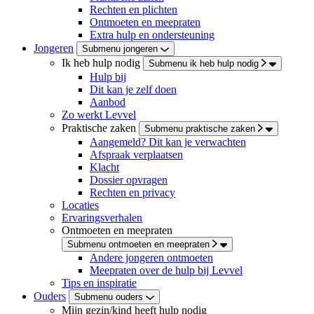
Rechten en plichten
Ontmoeten en meepraten
Extra hulp en ondersteuning
Jongeren
Submenu jongeren
Ik heb hulp nodig
Submenu ik heb hulp nodig
Hulp bij
Dit kan je zelf doen
Aanbod
Zo werkt Levvel
Praktische zaken
Submenu praktische zaken
Aangemeld? Dit kan je verwachten
Afspraak verplaatsen
Klacht
Dossier opvragen
Rechten en privacy
Locaties
Ervaringsverhalen
Ontmoeten en meepraten
Submenu ontmoeten en meepraten
Andere jongeren ontmoeten
Meepraten over de hulp bij Levvel
Tips en inspiratie
Ouders
Submenu ouders
Mijn gezin/kind heeft hulp nodig