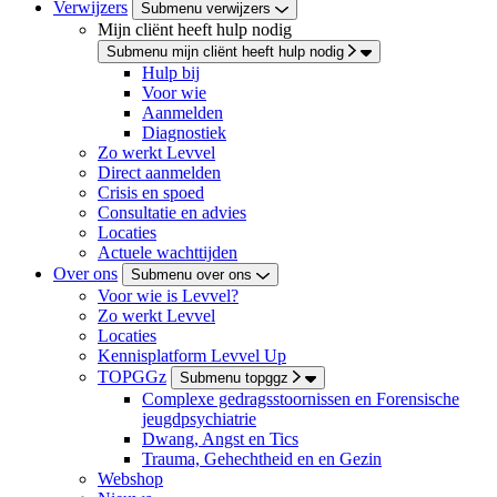
Verwijzers
Submenu verwijzers
Mijn cliënt heeft hulp nodig
Submenu mijn cliënt heeft hulp nodig
Hulp bij
Voor wie
Aanmelden
Diagnostiek
Zo werkt Levvel
Direct aanmelden
Crisis en spoed
Consultatie en advies
Locaties
Actuele wachttijden
Over ons
Submenu over ons
Voor wie is Levvel?
Zo werkt Levvel
Locaties
Kennisplatform Levvel Up
TOPGGz
Submenu topggz
Complexe gedragsstoornissen en Forensische
jeugdpsychiatrie
Dwang, Angst en Tics
Trauma, Gehechtheid en en Gezin
Webshop