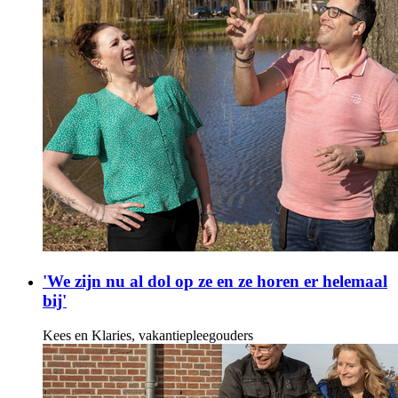
'We zijn nu al dol op ze en ze horen er helemaal
bij'
Kees en Klaries, vakantiepleegouders