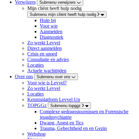
Verwijzers
Submenu verwijzers
Mijn cliënt heeft hulp nodig
Submenu mijn cliënt heeft hulp nodig
Hulp bij
Voor wie
Aanmelden
Diagnostiek
Zo werkt Levvel
Direct aanmelden
Crisis en spoed
Consultatie en advies
Locaties
Actuele wachttijden
Over ons
Submenu over ons
Voor wie is Levvel?
Zo werkt Levvel
Locaties
Kennisplatform Levvel Up
TOPGGz
Submenu topggz
Complexe gedragsstoornissen en Forensische
jeugdpsychiatrie
Dwang, Angst en Tics
Trauma, Gehechtheid en en Gezin
Webshop