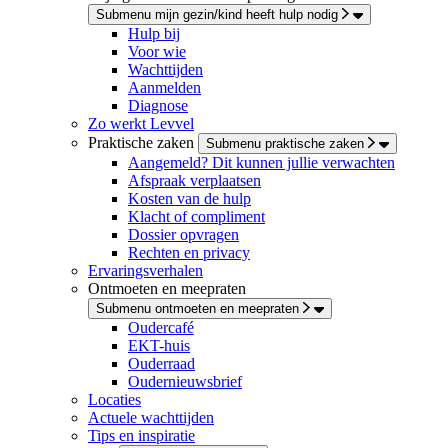
Submenu mijn gezin/kind heeft hulp nodig
Hulp bij
Voor wie
Wachttijden
Aanmelden
Diagnose
Zo werkt Levvel
Praktische zaken
Submenu praktische zaken
Aangemeld? Dit kunnen jullie verwachten
Afspraak verplaatsen
Kosten van de hulp
Klacht of compliment
Dossier opvragen
Rechten en privacy
Ervaringsverhalen
Ontmoeten en meepraten
Submenu ontmoeten en meepraten
Oudercafé
EKT-huis
Ouderraad
Oudernieuwsbrief
Locaties
Actuele wachttijden
Tips en inspiratie