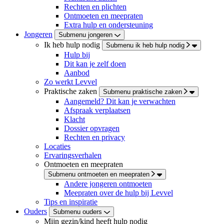
Rechten en plichten
Ontmoeten en meepraten
Extra hulp en ondersteuning
Jongeren
Submenu jongeren
Ik heb hulp nodig
Submenu ik heb hulp nodig
Hulp bij
Dit kan je zelf doen
Aanbod
Zo werkt Levvel
Praktische zaken
Submenu praktische zaken
Aangemeld? Dit kan je verwachten
Afspraak verplaatsen
Klacht
Dossier opvragen
Rechten en privacy
Locaties
Ervaringsverhalen
Ontmoeten en meepraten
Submenu ontmoeten en meepraten
Andere jongeren ontmoeten
Meepraten over de hulp bij Levvel
Tips en inspiratie
Ouders
Submenu ouders
Mijn gezin/kind heeft hulp nodig