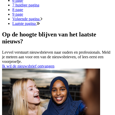
6
page
7
huidige pagina
8
page
9
page
Volgende pagina
Laatste pagina
Op de hoogte blijven van het laatste
nieuws?
Levvel verstuurt nieuwsbrieven naar ouders en professionals. Meld
je meteen aan voor een van de nieuwsbrieven, of lees eerst een
voorproefje.
Ik wil de nieuwsbrief ontvangen