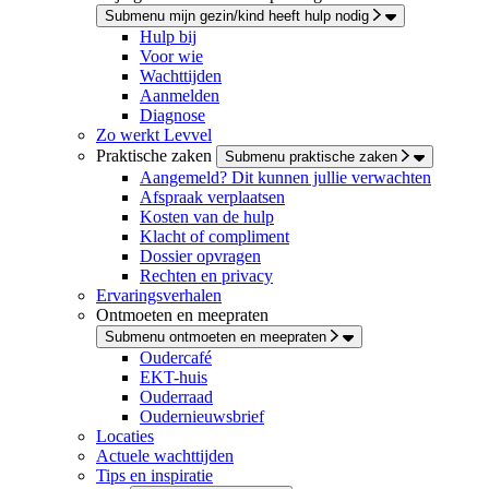
Submenu mijn gezin/kind heeft hulp nodig
Hulp bij
Voor wie
Wachttijden
Aanmelden
Diagnose
Zo werkt Levvel
Praktische zaken
Submenu praktische zaken
Aangemeld? Dit kunnen jullie verwachten
Afspraak verplaatsen
Kosten van de hulp
Klacht of compliment
Dossier opvragen
Rechten en privacy
Ervaringsverhalen
Ontmoeten en meepraten
Submenu ontmoeten en meepraten
Oudercafé
EKT-huis
Ouderraad
Oudernieuwsbrief
Locaties
Actuele wachttijden
Tips en inspiratie