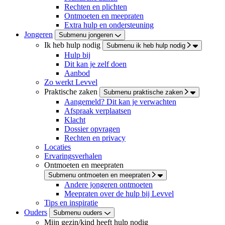
Rechten en plichten
Ontmoeten en meepraten
Extra hulp en ondersteuning
Jongeren
Submenu jongeren
Ik heb hulp nodig
Submenu ik heb hulp nodig
Hulp bij
Dit kan je zelf doen
Aanbod
Zo werkt Levvel
Praktische zaken
Submenu praktische zaken
Aangemeld? Dit kan je verwachten
Afspraak verplaatsen
Klacht
Dossier opvragen
Rechten en privacy
Locaties
Ervaringsverhalen
Ontmoeten en meepraten
Submenu ontmoeten en meepraten
Andere jongeren ontmoeten
Meepraten over de hulp bij Levvel
Tips en inspiratie
Ouders
Submenu ouders
Mijn gezin/kind heeft hulp nodig