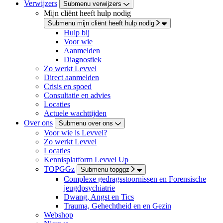
Verwijzers
Submenu verwijzers
Mijn cliënt heeft hulp nodig
Submenu mijn cliënt heeft hulp nodig
Hulp bij
Voor wie
Aanmelden
Diagnostiek
Zo werkt Levvel
Direct aanmelden
Crisis en spoed
Consultatie en advies
Locaties
Actuele wachttijden
Over ons
Submenu over ons
Voor wie is Levvel?
Zo werkt Levvel
Locaties
Kennisplatform Levvel Up
TOPGGz
Submenu topggz
Complexe gedragsstoornissen en Forensische
jeugdpsychiatrie
Dwang, Angst en Tics
Trauma, Gehechtheid en en Gezin
Webshop