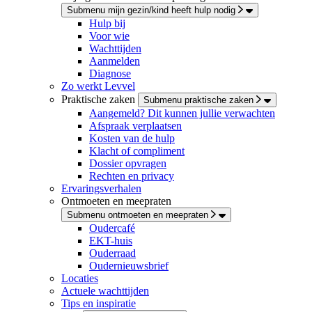
Submenu mijn gezin/kind heeft hulp nodig
Hulp bij
Voor wie
Wachttijden
Aanmelden
Diagnose
Zo werkt Levvel
Praktische zaken
Submenu praktische zaken
Aangemeld? Dit kunnen jullie verwachten
Afspraak verplaatsen
Kosten van de hulp
Klacht of compliment
Dossier opvragen
Rechten en privacy
Ervaringsverhalen
Ontmoeten en meepraten
Submenu ontmoeten en meepraten
Oudercafé
EKT-huis
Ouderraad
Oudernieuwsbrief
Locaties
Actuele wachttijden
Tips en inspiratie