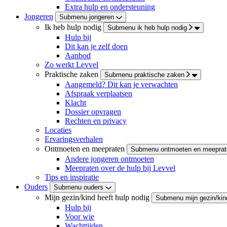
Extra hulp en ondersteuning
Jongeren
Submenu jongeren
Ik heb hulp nodig
Submenu ik heb hulp nodig
Hulp bij
Dit kan je zelf doen
Aanbod
Zo werkt Levvel
Praktische zaken
Submenu praktische zaken
Aangemeld? Dit kan je verwachten
Afspraak verplaatsen
Klacht
Dossier opvragen
Rechten en privacy
Locaties
Ervaringsverhalen
Ontmoeten en meepraten
Submenu ontmoeten en meeprat
Andere jongeren ontmoeten
Meepraten over de hulp bij Levvel
Tips en inspiratie
Ouders
Submenu ouders
Mijn gezin/kind heeft hulp nodig
Submenu mijn gezin/kind
Hulp bij
Voor wie
Wachttijden