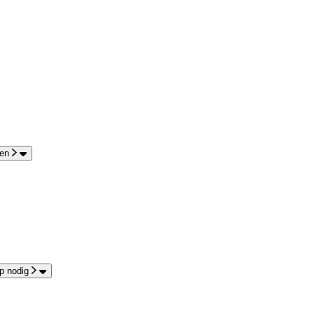
en
p nodig