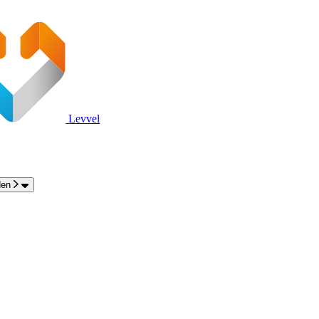
Levvel
den