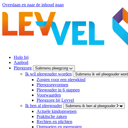
Overslaan en naar de inhoud gaan
Hulp bij
Aanbod
Pleegzorg
Submenu pleegzorg
Ik wil pleegouder worden
Submenu ik wil pleegouder wor
Zorgen voor een pleegkind
Pleegzorgvormen
Pleegouder in 6 stappen
Voorwaarden
Pleegzorg bij Levvel
Ik ben al pleegouder
Submenu ik ben al pleegouder
Actuele kindoproepen
Praktische zaken
Rechten en plichten
Ontmoeten en meepraten