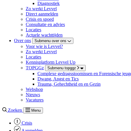
Diagnostiek
Zo werkt Levvel
Direct aanmelden
Crisis en spoed
Consultatie en advies
Locaties
Actuele wachttijden
Over ons
Submenu over ons
Voor wie is Levvel?
Zo werkt Levvel
Locaties
Kennisplatform Levvel Up
TOPGGz
Submenu topggz
Complexe gedragsstoornissen en Forensische jeugd
Dwang, Angst en Tics
Trauma, Gehechtheid en en Gezin
Webshop
Nieuws
Vacatures
Zoeken
Menu
Crisis
Aanmelden