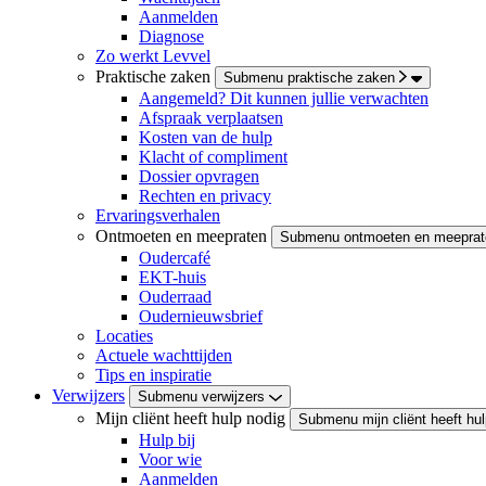
Aanmelden
Diagnose
Zo werkt Levvel
Praktische zaken
Submenu praktische zaken
Aangemeld? Dit kunnen jullie verwachten
Afspraak verplaatsen
Kosten van de hulp
Klacht of compliment
Dossier opvragen
Rechten en privacy
Ervaringsverhalen
Ontmoeten en meepraten
Submenu ontmoeten en meeprat
Oudercafé
EKT-huis
Ouderraad
Oudernieuwsbrief
Locaties
Actuele wachttijden
Tips en inspiratie
Verwijzers
Submenu verwijzers
Mijn cliënt heeft hulp nodig
Submenu mijn cliënt heeft hul
Hulp bij
Voor wie
Aanmelden