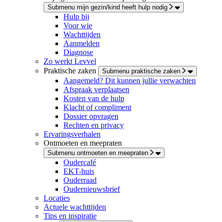
Submenu mijn gezin/kind heeft hulp nodig
Hulp bij
Voor wie
Wachttijden
Aanmelden
Diagnose
Zo werkt Levvel
Praktische zaken
Submenu praktische zaken
Aangemeld? Dit kunnen jullie verwachten
Afspraak verplaatsen
Kosten van de hulp
Klacht of compliment
Dossier opvragen
Rechten en privacy
Ervaringsverhalen
Ontmoeten en meepraten
Submenu ontmoeten en meepraten
Oudercafé
EKT-huis
Ouderraad
Oudernieuwsbrief
Locaties
Actuele wachttijden
Tips en inspiratie