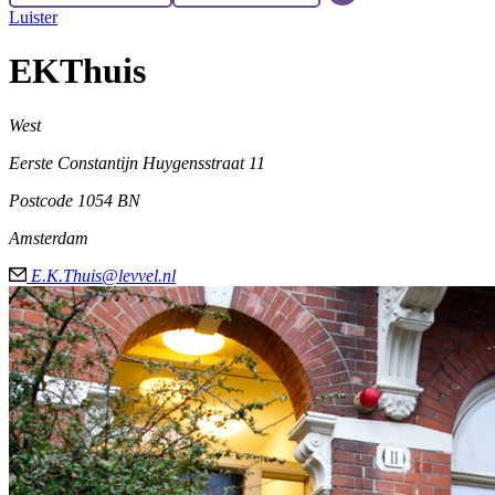
Luister
EKThuis
West
Eerste Constantijn Huygensstraat 11
Postcode
1054 BN
Amsterdam
E.K.Thuis@levvel.nl