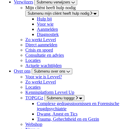
Verwijzers
Submenu verwijzers
Mijn cliënt heeft hulp nodig
Submenu mijn cliënt heeft hulp nodig
Hulp bij
Voor wie
Aanmelden
Diagnostiek
Zo werkt Levvel
Direct aanmelden
Crisis en spoed
Consultatie en advies
Locaties
Actuele wachttijden
Over ons
Submenu over ons
Voor wie is Levvel?
Zo werkt Levvel
Locaties
Kennisplatform Levvel Up
TOPGGz
Submenu topggz
Complexe gedragsstoornissen en Forensische
jeugdpsychiatrie
Dwang, Angst en Tics
Trauma, Gehechtheid en en Gezin
Webshop