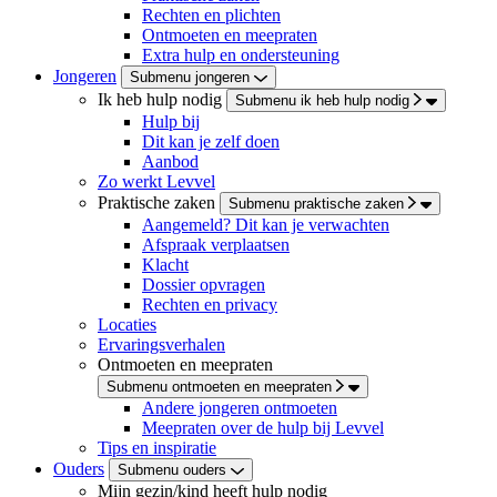
Rechten en plichten
Ontmoeten en meepraten
Extra hulp en ondersteuning
Jongeren
Submenu jongeren
Ik heb hulp nodig
Submenu ik heb hulp nodig
Hulp bij
Dit kan je zelf doen
Aanbod
Zo werkt Levvel
Praktische zaken
Submenu praktische zaken
Aangemeld? Dit kan je verwachten
Afspraak verplaatsen
Klacht
Dossier opvragen
Rechten en privacy
Locaties
Ervaringsverhalen
Ontmoeten en meepraten
Submenu ontmoeten en meepraten
Andere jongeren ontmoeten
Meepraten over de hulp bij Levvel
Tips en inspiratie
Ouders
Submenu ouders
Mijn gezin/kind heeft hulp nodig