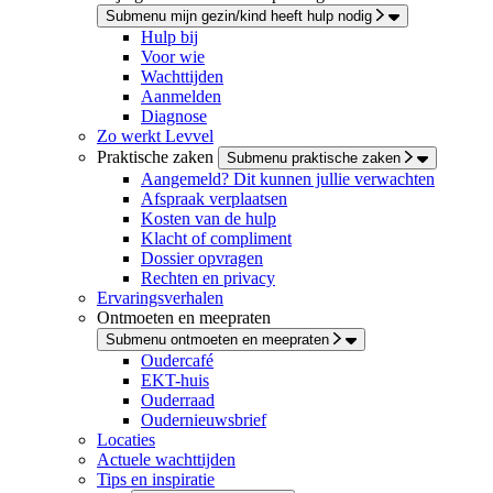
Submenu mijn gezin/kind heeft hulp nodig
Hulp bij
Voor wie
Wachttijden
Aanmelden
Diagnose
Zo werkt Levvel
Praktische zaken
Submenu praktische zaken
Aangemeld? Dit kunnen jullie verwachten
Afspraak verplaatsen
Kosten van de hulp
Klacht of compliment
Dossier opvragen
Rechten en privacy
Ervaringsverhalen
Ontmoeten en meepraten
Submenu ontmoeten en meepraten
Oudercafé
EKT-huis
Ouderraad
Oudernieuwsbrief
Locaties
Actuele wachttijden
Tips en inspiratie