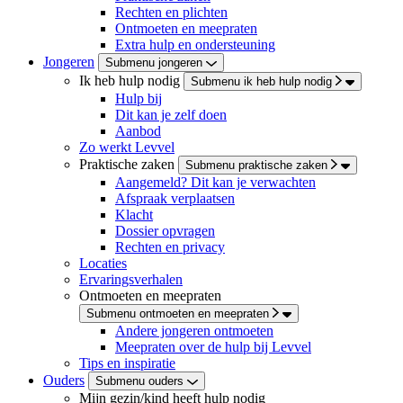
Rechten en plichten
Ontmoeten en meepraten
Extra hulp en ondersteuning
Jongeren
Submenu jongeren
Ik heb hulp nodig
Submenu ik heb hulp nodig
Hulp bij
Dit kan je zelf doen
Aanbod
Zo werkt Levvel
Praktische zaken
Submenu praktische zaken
Aangemeld? Dit kan je verwachten
Afspraak verplaatsen
Klacht
Dossier opvragen
Rechten en privacy
Locaties
Ervaringsverhalen
Ontmoeten en meepraten
Submenu ontmoeten en meepraten
Andere jongeren ontmoeten
Meepraten over de hulp bij Levvel
Tips en inspiratie
Ouders
Submenu ouders
Mijn gezin/kind heeft hulp nodig