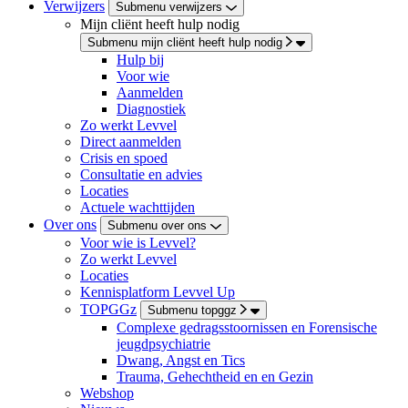
Verwijzers
Submenu verwijzers
Mijn cliënt heeft hulp nodig
Submenu mijn cliënt heeft hulp nodig
Hulp bij
Voor wie
Aanmelden
Diagnostiek
Zo werkt Levvel
Direct aanmelden
Crisis en spoed
Consultatie en advies
Locaties
Actuele wachttijden
Over ons
Submenu over ons
Voor wie is Levvel?
Zo werkt Levvel
Locaties
Kennisplatform Levvel Up
TOPGGz
Submenu topggz
Complexe gedragsstoornissen en Forensische
jeugdpsychiatrie
Dwang, Angst en Tics
Trauma, Gehechtheid en en Gezin
Webshop