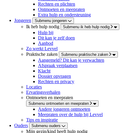
Rechten en plichten
Ontmoeten en meepraten
Extra hulp en ondersteuning
Jongeren
Submenu jongeren
Ik heb hulp nodig
Submenu ik heb hulp nodig
Hulp bij
Dit kan je zelf doen
Aanbod
Zo werkt Levvel
Praktische zaken
Submenu praktische zaken
Aangemeld? Dit kan je verwachten
Afspraak verplaatsen
Klacht
Dossier opvragen
Rechten en privacy
Locaties
Ervaringsverhalen
Ontmoeten en meepraten
Submenu ontmoeten en meepraten
Andere jongeren ontmoeten
Meepraten over de hulp bij Levvel
Tips en inspiratie
Ouders
Submenu ouders
Mijn gezin/kind heeft hulp nodig