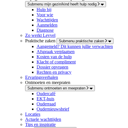
Submenu mijn gezin/kind heeft hulp nodig
Hulp bij
Voor wie
Wachttijden
Aanmelden
Diagnose
Zo werkt Levvel
Praktische zaken
Submenu praktische zaken
Aangemeld? Dit kunnen jullie verwachten
Afspraak verplaatsen
Kosten van de hulp
Klacht of compliment
Dossier opvragen
Rechten en privacy
Ervaringsverhalen
Ontmoeten en meepraten
Submenu ontmoeten en meepraten
Oudercafé
EKT-huis
Ouderraad
Oudernieuwsbrief
Locaties
Actuele wachttijden
Tips en inspiratie