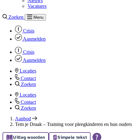
Nieuws
Vacatures
Zoeken
Menu
Crisis
Aanmelden
Crisis
Aanmelden
Locaties
Contact
Zoeken
Locaties
Contact
Zoeken
Aanbod
Tem je Draak – Training voor pleegkinderen en hun ouders
Uitleg woorden
Simpele tekst