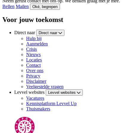
Neem gerust contact met ons op. We denken graag met je mee.
Bellen
Mailen
Oké, begrepen
Voor jouw toekomst
Direct naar
Direct naar
Hulp bij
Aanmelden
Crisis
Nieuws
Locaties
Contact
Over ons
Privacy
Disclaimer
Veelgestelde vragen
Levvel websites
Levvel websites
Vacatures
Kennisplatform Levvel Up
Thuismakers