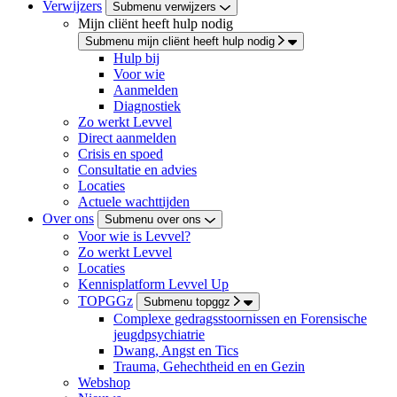
Verwijzers
Submenu verwijzers
Mijn cliënt heeft hulp nodig
Submenu mijn cliënt heeft hulp nodig
Hulp bij
Voor wie
Aanmelden
Diagnostiek
Zo werkt Levvel
Direct aanmelden
Crisis en spoed
Consultatie en advies
Locaties
Actuele wachttijden
Over ons
Submenu over ons
Voor wie is Levvel?
Zo werkt Levvel
Locaties
Kennisplatform Levvel Up
TOPGGz
Submenu topggz
Complexe gedragsstoornissen en Forensische
jeugdpsychiatrie
Dwang, Angst en Tics
Trauma, Gehechtheid en en Gezin
Webshop