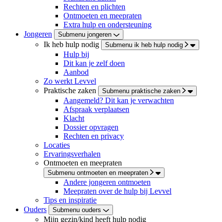
Rechten en plichten
Ontmoeten en meepraten
Extra hulp en ondersteuning
Jongeren
Submenu jongeren
Ik heb hulp nodig
Submenu ik heb hulp nodig
Hulp bij
Dit kan je zelf doen
Aanbod
Zo werkt Levvel
Praktische zaken
Submenu praktische zaken
Aangemeld? Dit kan je verwachten
Afspraak verplaatsen
Klacht
Dossier opvragen
Rechten en privacy
Locaties
Ervaringsverhalen
Ontmoeten en meepraten
Submenu ontmoeten en meepraten
Andere jongeren ontmoeten
Meepraten over de hulp bij Levvel
Tips en inspiratie
Ouders
Submenu ouders
Mijn gezin/kind heeft hulp nodig