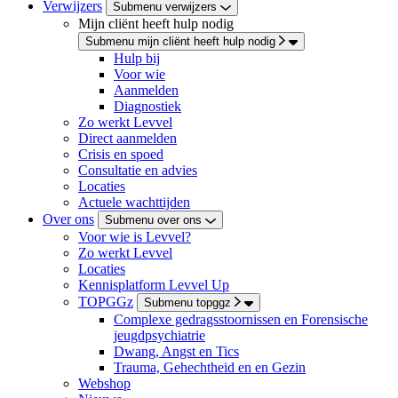
Verwijzers
Submenu verwijzers
Mijn cliënt heeft hulp nodig
Submenu mijn cliënt heeft hulp nodig
Hulp bij
Voor wie
Aanmelden
Diagnostiek
Zo werkt Levvel
Direct aanmelden
Crisis en spoed
Consultatie en advies
Locaties
Actuele wachttijden
Over ons
Submenu over ons
Voor wie is Levvel?
Zo werkt Levvel
Locaties
Kennisplatform Levvel Up
TOPGGz
Submenu topggz
Complexe gedragsstoornissen en Forensische
jeugdpsychiatrie
Dwang, Angst en Tics
Trauma, Gehechtheid en en Gezin
Webshop