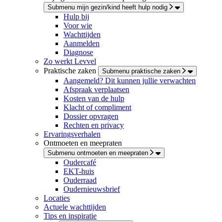
Submenu mijn gezin/kind heeft hulp nodig
Hulp bij
Voor wie
Wachttijden
Aanmelden
Diagnose
Zo werkt Levvel
Praktische zaken
Submenu praktische zaken
Aangemeld? Dit kunnen jullie verwachten
Afspraak verplaatsen
Kosten van de hulp
Klacht of compliment
Dossier opvragen
Rechten en privacy
Ervaringsverhalen
Ontmoeten en meepraten
Submenu ontmoeten en meepraten
Oudercafé
EKT-huis
Ouderraad
Oudernieuwsbrief
Locaties
Actuele wachttijden
Tips en inspiratie