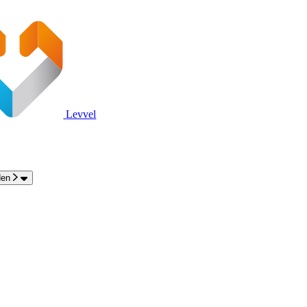
Levvel
den