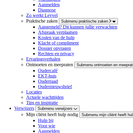
Aanmelden
Diagnose
Zo werkt Levvel
Praktische zaken
Submenu praktische zaken
Aangemeld? Dit kunnen jullie verwachten
Afspraak verplaatsen
Kosten van de hulp
Klacht of compliment
Dossier opvragen
Rechten en privacy
Ervaringsverhalen
Ontmoeten en meepraten
Submenu ontmoeten en meeprat
Oudercafé
EKT-huis
Ouderraad
Oudernieuwsbrief
Locaties
Actuele wachttijden
Tips en inspiratie
Verwijzers
Submenu verwijzers
Mijn cliënt heeft hulp nodig
Submenu mijn cliënt heeft hul
Hulp bij
Voor wie
Aanmelden