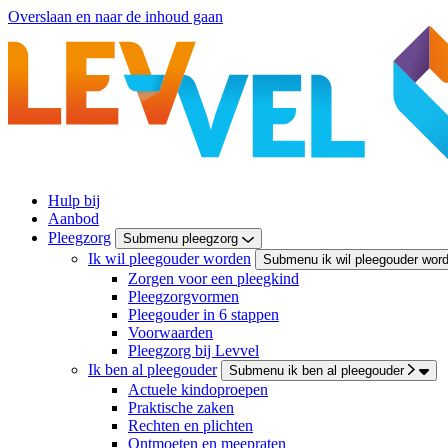
Overslaan en naar de inhoud gaan
Hulp bij
Aanbod
Pleegzorg
Submenu pleegzorg
Ik wil pleegouder worden
Submenu ik wil pleegouder wor
Zorgen voor een pleegkind
Pleegzorgvormen
Pleegouder in 6 stappen
Voorwaarden
Pleegzorg bij Levvel
Ik ben al pleegouder
Submenu ik ben al pleegouder
Actuele kindoproepen
Praktische zaken
Rechten en plichten
Ontmoeten en meepraten