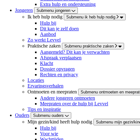
Extra hulp en ondersteuning
Jongeren
Submenu jongeren
Ik heb hulp nodig
Submenu ik heb hulp nodig
Hulp bij
Dit kan je zelf doen
Aanbod
Zo werkt Levvel
Praktische zaken
Submenu praktische zaken
Aangemeld? Dit kan je verwachten
Afspraak verplaatsen
Klacht
Dossier opvragen
Rechten en privacy
Locaties
Ervaringsverhalen
Ontmoeten en meepraten
Submenu ontmoeten en meeprat
Andere jongeren ontmoeten
Meepraten over de hulp bij Levvel
Tips en inspiratie
Ouders
Submenu ouders
Mijn gezin/kind heeft hulp nodig
Submenu mijn gezin/kind
Hulp bij
Voor wie
Wachttijden