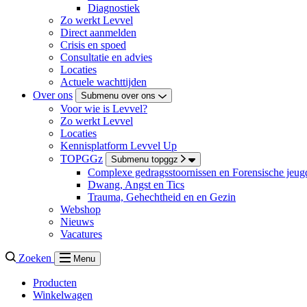
Diagnostiek
Zo werkt Levvel
Direct aanmelden
Crisis en spoed
Consultatie en advies
Locaties
Actuele wachttijden
Over ons
Submenu over ons
Voor wie is Levvel?
Zo werkt Levvel
Locaties
Kennisplatform Levvel Up
TOPGGz
Submenu topggz
Complexe gedragsstoornissen en Forensische jeugd
Dwang, Angst en Tics
Trauma, Gehechtheid en en Gezin
Webshop
Nieuws
Vacatures
Zoeken
Menu
Producten
Winkelwagen