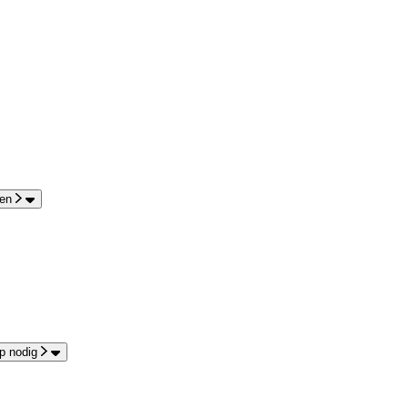
en
p nodig