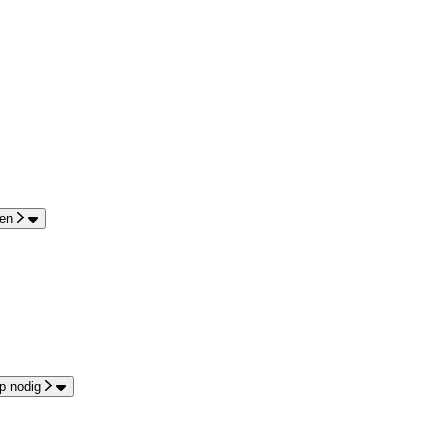
en
p nodig