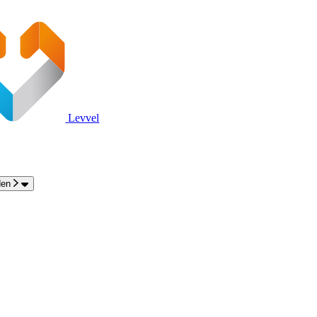
Levvel
den