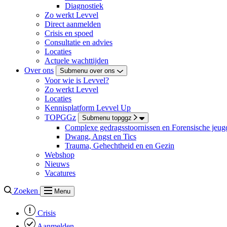
Diagnostiek
Zo werkt Levvel
Direct aanmelden
Crisis en spoed
Consultatie en advies
Locaties
Actuele wachttijden
Over ons
Submenu over ons
Voor wie is Levvel?
Zo werkt Levvel
Locaties
Kennisplatform Levvel Up
TOPGGz
Submenu topggz
Complexe gedragsstoornissen en Forensische jeugd
Dwang, Angst en Tics
Trauma, Gehechtheid en en Gezin
Webshop
Nieuws
Vacatures
Zoeken
Menu
Crisis
Aanmelden