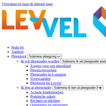
Overslaan en naar de inhoud gaan
Hulp bij
Aanbod
Pleegzorg
Submenu pleegzorg
Ik wil pleegouder worden
Submenu ik wil pleegouder wor
Zorgen voor een pleegkind
Pleegzorgvormen
Pleegouder in 6 stappen
Voorwaarden
Pleegzorg bij Levvel
Ik ben al pleegouder
Submenu ik ben al pleegouder
Actuele kindoproepen
Praktische zaken
Rechten en plichten
Ontmoeten en meepraten