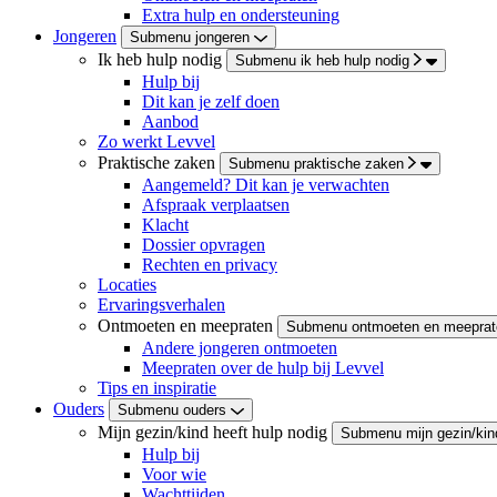
Extra hulp en ondersteuning
Jongeren
Submenu jongeren
Ik heb hulp nodig
Submenu ik heb hulp nodig
Hulp bij
Dit kan je zelf doen
Aanbod
Zo werkt Levvel
Praktische zaken
Submenu praktische zaken
Aangemeld? Dit kan je verwachten
Afspraak verplaatsen
Klacht
Dossier opvragen
Rechten en privacy
Locaties
Ervaringsverhalen
Ontmoeten en meepraten
Submenu ontmoeten en meeprat
Andere jongeren ontmoeten
Meepraten over de hulp bij Levvel
Tips en inspiratie
Ouders
Submenu ouders
Mijn gezin/kind heeft hulp nodig
Submenu mijn gezin/kind
Hulp bij
Voor wie
Wachttijden