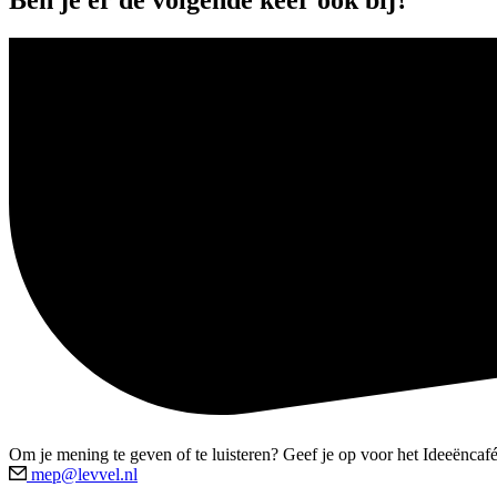
Ben je er de volgende keer ook bij?
Om je mening te geven of te luisteren? Geef je op voor het Ideeëncafé
mep@levvel.nl