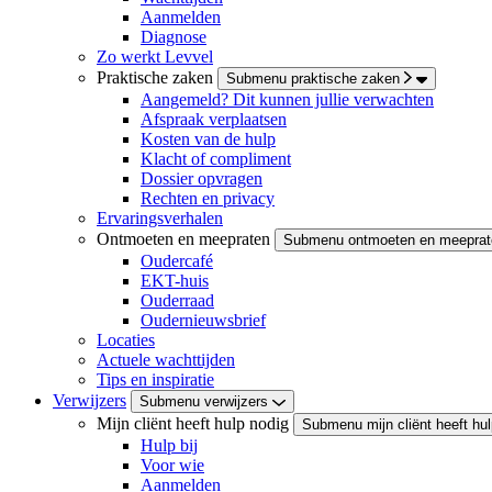
Aanmelden
Diagnose
Zo werkt Levvel
Praktische zaken
Submenu praktische zaken
Aangemeld? Dit kunnen jullie verwachten
Afspraak verplaatsen
Kosten van de hulp
Klacht of compliment
Dossier opvragen
Rechten en privacy
Ervaringsverhalen
Ontmoeten en meepraten
Submenu ontmoeten en meeprat
Oudercafé
EKT-huis
Ouderraad
Oudernieuwsbrief
Locaties
Actuele wachttijden
Tips en inspiratie
Verwijzers
Submenu verwijzers
Mijn cliënt heeft hulp nodig
Submenu mijn cliënt heeft hul
Hulp bij
Voor wie
Aanmelden