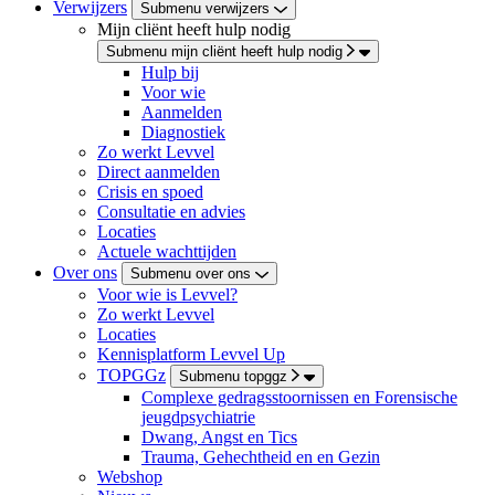
Verwijzers
Submenu verwijzers
Mijn cliënt heeft hulp nodig
Submenu mijn cliënt heeft hulp nodig
Hulp bij
Voor wie
Aanmelden
Diagnostiek
Zo werkt Levvel
Direct aanmelden
Crisis en spoed
Consultatie en advies
Locaties
Actuele wachttijden
Over ons
Submenu over ons
Voor wie is Levvel?
Zo werkt Levvel
Locaties
Kennisplatform Levvel Up
TOPGGz
Submenu topggz
Complexe gedragsstoornissen en Forensische
jeugdpsychiatrie
Dwang, Angst en Tics
Trauma, Gehechtheid en en Gezin
Webshop