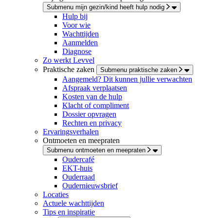
Submenu mijn gezin/kind heeft hulp nodig
Hulp bij
Voor wie
Wachttijden
Aanmelden
Diagnose
Zo werkt Levvel
Praktische zaken
Submenu praktische zaken
Aangemeld? Dit kunnen jullie verwachten
Afspraak verplaatsen
Kosten van de hulp
Klacht of compliment
Dossier opvragen
Rechten en privacy
Ervaringsverhalen
Ontmoeten en meepraten
Submenu ontmoeten en meepraten
Oudercafé
EKT-huis
Ouderraad
Oudernieuwsbrief
Locaties
Actuele wachttijden
Tips en inspiratie