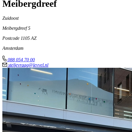
Meibergdreef
Zuidoost
Meibergdreef 5
Postcode
1105 AZ
Amsterdam
088 054 70 00
steljevraag@levvel.nl