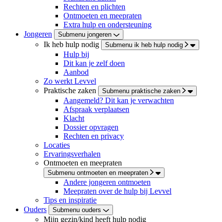
Rechten en plichten
Ontmoeten en meepraten
Extra hulp en ondersteuning
Jongeren
Submenu jongeren
Ik heb hulp nodig
Submenu ik heb hulp nodig
Hulp bij
Dit kan je zelf doen
Aanbod
Zo werkt Levvel
Praktische zaken
Submenu praktische zaken
Aangemeld? Dit kan je verwachten
Afspraak verplaatsen
Klacht
Dossier opvragen
Rechten en privacy
Locaties
Ervaringsverhalen
Ontmoeten en meepraten
Submenu ontmoeten en meepraten
Andere jongeren ontmoeten
Meepraten over de hulp bij Levvel
Tips en inspiratie
Ouders
Submenu ouders
Mijn gezin/kind heeft hulp nodig