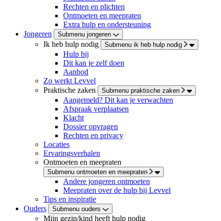
Rechten en plichten
Ontmoeten en meepraten
Extra hulp en ondersteuning
Jongeren
Submenu jongeren
Ik heb hulp nodig
Submenu ik heb hulp nodig
Hulp bij
Dit kan je zelf doen
Aanbod
Zo werkt Levvel
Praktische zaken
Submenu praktische zaken
Aangemeld? Dit kan je verwachten
Afspraak verplaatsen
Klacht
Dossier opvragen
Rechten en privacy
Locaties
Ervaringsverhalen
Ontmoeten en meepraten
Submenu ontmoeten en meepraten
Andere jongeren ontmoeten
Meepraten over de hulp bij Levvel
Tips en inspiratie
Ouders
Submenu ouders
Mijn gezin/kind heeft hulp nodig