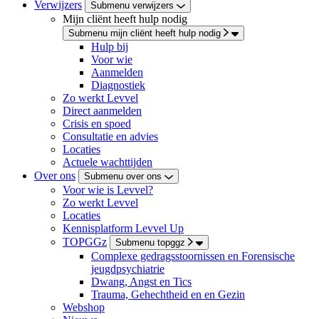
Verwijzers
Submenu verwijzers
Mijn cliënt heeft hulp nodig
Submenu mijn cliënt heeft hulp nodig
Hulp bij
Voor wie
Aanmelden
Diagnostiek
Zo werkt Levvel
Direct aanmelden
Crisis en spoed
Consultatie en advies
Locaties
Actuele wachttijden
Over ons
Submenu over ons
Voor wie is Levvel?
Zo werkt Levvel
Locaties
Kennisplatform Levvel Up
TOPGGz
Submenu topggz
Complexe gedragsstoornissen en Forensische
jeugdpsychiatrie
Dwang, Angst en Tics
Trauma, Gehechtheid en en Gezin
Webshop