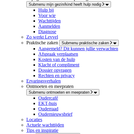
Submenu mijn gezin/kind heeft hulp nodig
Hulp bij
Voor wie
Wachttijden
Aanmelden
Diagnose
Zo werkt Levvel
Praktische zaken
Submenu praktische zaken
Aangemeld? Dit kunnen jullie verwachten
Afspraak verplaatsen
Kosten van de hulp
Klacht of compliment
Dossier opvragen
Rechten en privacy
Ervaringsverhalen
Ontmoeten en meepraten
Submenu ontmoeten en meepraten
Oudercafé
EKT-huis
Ouderraad
Oudernieuwsbrief
Locaties
Actuele wachttijden
Tips en inspiratie