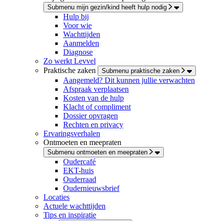
Submenu mijn gezin/kind heeft hulp nodig
Hulp bij
Voor wie
Wachttijden
Aanmelden
Diagnose
Zo werkt Levvel
Praktische zaken
Submenu praktische zaken
Aangemeld? Dit kunnen jullie verwachten
Afspraak verplaatsen
Kosten van de hulp
Klacht of compliment
Dossier opvragen
Rechten en privacy
Ervaringsverhalen
Ontmoeten en meepraten
Submenu ontmoeten en meepraten
Oudercafé
EKT-huis
Ouderraad
Oudernieuwsbrief
Locaties
Actuele wachttijden
Tips en inspiratie