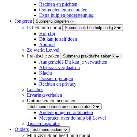
Rechten en plichten
Ontmoeten en meepraten
Extra hulp en ondersteuning
Jongeren
Submenu jongeren
Ik heb hulp nodig
Submenu ik heb hulp nodig
Hulp bij
Dit kan je zelf doen
Aanbod
Zo werkt Levvel
Praktische zaken
Submenu praktische zaken
Aangemeld? Dit kan je verwachten
Afspraak verplaatsen
Klacht
Dossier opvragen
Rechten en privacy
Locaties
Ervaringsverhalen
Ontmoeten en meepraten
Submenu ontmoeten en meepraten
Andere jongeren ontmoeten
Meepraten over de hulp bij Levvel
Tips en inspiratie
Ouders
Submenu ouders
Mijn gezin/kind heeft hulp nodig