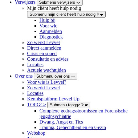
Verwijzers
Submenu verwijzers
Mijn cliënt heeft hulp nodig
Submenu mijn cliënt heeft hulp nodig
Hulp bij
Voor wie
Aanmelden
Diagnostiek
Zo werkt Levvel
Direct aanmelden
Crisis en spoed
Consultatie en advies
Locaties
Actuele wachttijden
Over ons
Submenu over ons
Voor wie is Levvel?
Zo werkt Levvel
Locaties
Kennisplatform Levvel Up
TOPGGz
Submenu topggz
Complexe gedragsstoornissen en Forensische
jeugdpsychiatrie
Dwang, Angst en Tics
Trauma, Gehechtheid en en Gezin
Webshop